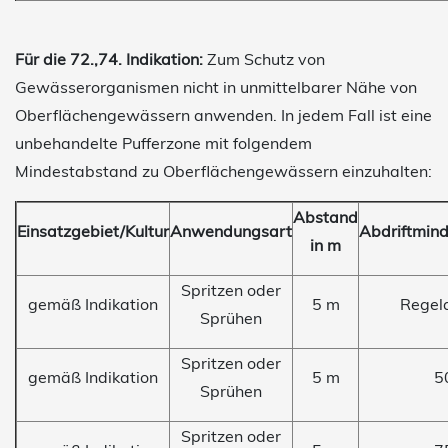
Für die 72.,74. Indikation:
Zum Schutz von
Gewässerorganismen nicht in unmittelbarer Nähe von
Oberflächengewässern anwenden. In jedem Fall ist eine
unbehandelte Pufferzone mit folgendem
Mindestabstand zu Oberflächengewässern einzuhalten:
Abstand
Einsatzgebiet/Kultur
Anwendungsart
Abdriftmin
in m
Spritzen oder
gemäß Indikation
5 m
Regel
Sprühen
Spritzen oder
gemäß Indikation
5 m
5
Sprühen
Spritzen oder