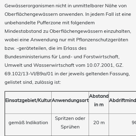
Gewässerorganismen nicht in unmittelbarer Nähe von
Oberflächengewässern anwenden. In jedem Fall ist eine
unbehandelte Pufferzone mit folgendem
Mindestabstand zu Oberflächengewässern einzuhalten,
wobei eine Anwendung nur mit Pflanzenschutzgeräten
bzw. -geräteteilen, die im Erlass des
Bundesministeriums für Land- und Forstwirtschaft,
Umwelt und Wasserwirtschaft vom 10.07.2001, GZ.
69.102/13-VI/B9a/01 in der jeweils geltenden Fassung,
gelistet sind, zulässig ist:
Abstand
Einsatzgebiet/Kultur
Anwendungsart
Abdriftmin
in m
Spritzen oder
gemäß Indikation
20 m
9
Sprühen