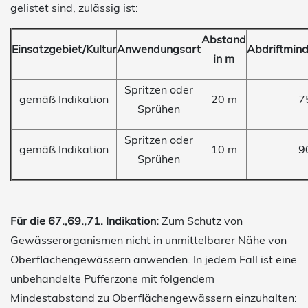
gelistet sind, zulässig ist:
Abstand
Einsatzgebiet/Kultur
Anwendungsart
Abdriftmin
in m
Spritzen oder
gemäß Indikation
20 m
7
Sprühen
Spritzen oder
gemäß Indikation
10 m
9
Sprühen
Für die 67.,69.,71. Indikation:
Zum Schutz von
Gewässerorganismen nicht in unmittelbarer Nähe von
Oberflächengewässern anwenden. In jedem Fall ist eine
unbehandelte Pufferzone mit folgendem
Mindestabstand zu Oberflächengewässern einzuhalten: