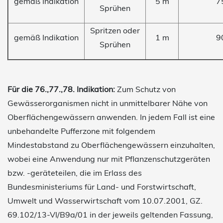
gemäß Indikation
5 m
7
Sprühen
Spritzen oder
gemäß Indikation
1 m
9
Sprühen
Für die 76.,77.,78. Indikation:
Zum Schutz von
Gewässerorganismen nicht in unmittelbarer Nähe von
Oberflächengewässern anwenden. In jedem Fall ist eine
unbehandelte Pufferzone mit folgendem
Mindestabstand zu Oberflächengewässern einzuhalten,
wobei eine Anwendung nur mit Pflanzenschutzgeräten
bzw. -geräteteilen, die im Erlass des
Bundesministeriums für Land- und Forstwirtschaft,
Umwelt und Wasserwirtschaft vom 10.07.2001, GZ.
69.102/13-VI/B9a/01 in der jeweils geltenden Fassung,