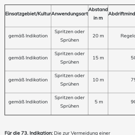
Abstand
Einsatzgebiet/Kultur
Anwendungsart
Abdriftmin
in m
Spritzen oder
gemäß Indikation
20 m
Regel
Sprühen
Spritzen oder
gemäß Indikation
15 m
5
Sprühen
Spritzen oder
gemäß Indikation
10 m
7
Sprühen
Spritzen oder
gemäß Indikation
5 m
9
Sprühen
Für die 73. Indikation:
Die zur Vermeidung einer