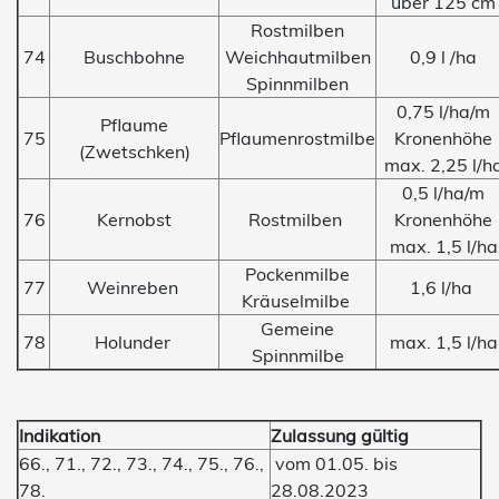
über 125 cm
Rostmilben
74
Buschbohne
Weichhautmilben
0,9 l /ha
Spinnmilben
0,75 l/ha/m
Pflaume
75
Pflaumenrostmilbe
Kronenhöhe
(Zwetschken)
max. 2,25 l/h
0,5 l/ha/m
76
Kernobst
Rostmilben
Kronenhöhe
max. 1,5 l/ha
Pockenmilbe
77
Weinreben
1,6 l/ha
Kräuselmilbe
Gemeine
78
Holunder
max. 1,5 l/ha
Spinnmilbe
Indikation
Zulassung gültig
66., 71., 72., 73., 74., 75., 76.,
vom 01.05. bis
78.
28.08.2023