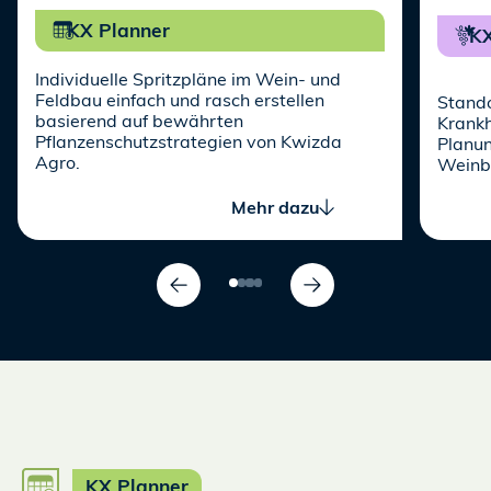
KX Planner
KX
Individuelle Spritzpläne im Wein- und
Feldbau einfach und rasch erstellen
Stando
basierend auf bewährten
Krankh
Pflanzenschutzstrategien von Kwizda
Planu
Agro.
Weinb
Mehr dazu
KX Planner