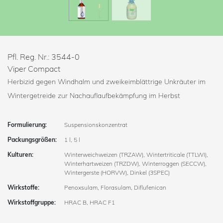
Pfl. Reg. Nr.: 3544-0
Viper Compact
Herbizid gegen Windhalm und zweikeimblättrige Unkräuter im
Wintergetreide zur Nachauflaufbekämpfung im Herbst
Formulierung:
Suspensionskonzentrat
Packungsgrößen:
1 l, 5 l
Kulturen:
Winterweichweizen (TRZAW), Wintertriticale (TTLWI),
Winterhartweizen (TRZDW), Winterroggen (SECCW),
Wintergerste (HORVW), Dinkel (3SPEC)
Wirkstoffe:
Penoxsulam, Florasulam, Diflufenican
Wirkstoffgruppe:
HRAC B, HRAC F1