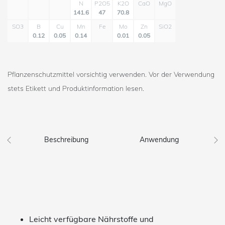
N
P2O5
K2O
CaO
MgO
141.6
47
70.8
SO3
B
Cu
Mn
Fe
Mo
Zn
SiO2
0.12
0.05
0.14
0.01
0.05
Pflanzenschutzmittel vorsichtig verwenden. Vor der Verwendung
stets Etikett und Produktinformation lesen.
Beschreibung
Anwendung
Leicht verfügbare Nährstoffe und