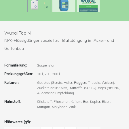
Wuxal Top N
NPK-Flüssigdünger speziell zur Blattdüngung im Acker- und
Gartenbau
Formulierung:
Suspension
Packungsgrößen:
10 l, 20 l, 200 l
Kulturen:
Getreide (Gerste, Hafer, Roggen, Triticale, Weizen),
Zuckerrübe (BEAVA), Kartoffel (SOLTU), Raps (BRSNN),
Allgemeine Empfehlung
Nährstoff:
Stickstoff, Phosphor, Kalium, Bor, Kupfer, Eisen,
Mangan, Molybdän, Zink
Nährwerte (g/l):