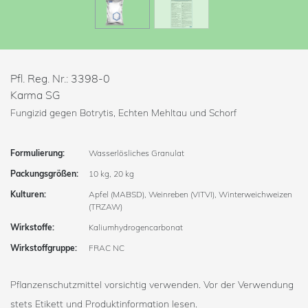
Pfl. Reg. Nr.: 3398-0
Karma SG
Fungizid gegen Botrytis, Echten Mehltau und Schorf
Formulierung:
Wasserlösliches Granulat
Packungsgrößen:
10 kg, 20 kg
Kulturen:
Apfel (MABSD), Weinreben (VITVI), Winterweichweizen
(TRZAW)
Wirkstoffe:
Kaliumhydrogencarbonat
Wirkstoffgruppe:
FRAC NC
Pflanzenschutzmittel vorsichtig verwenden. Vor der Verwendung
stets Etikett und Produktinformation lesen.