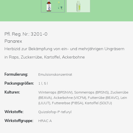
Pfl. Reg. Nr.: 3201-0
Panarex
Herbizid zur Bekämpfung von ein- und mehrjährigen Ungräsern
in Raps, Zuckerrübe, Kartoffel, Ackerbohne
Formulierung:
Emulsionskonzentrat
Packungsgrößen:
1 l, 5 l
Kulturen:
Winterraps (BRSNW), Sommerraps (BRSNS), Zuckerrübe
(BEAVA), Ackerbohne (VICFM), Futterrübe (BEAVC), Lein
(LIUUT), Futtererbse (PIBSA), Kartoffel (SOLTU)
Wirkstoffe:
Quizalofop-P-tefuryl
Wirkstoffgruppe:
HRAC A