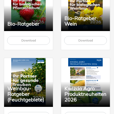
Bio-Ratgeber
Bio-Ratgeber
Wein
Download
Download
Weinbau-
Kwizda Agro
Ratgeber
Produktneuheiten
(Feuchtgebiete)
2026