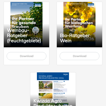
Weinbau-
Ratgeber
Bio-Ratgeber
(Feuchtgebiete)
Wein
Download
Download
Kwizda Agro
Produktneuheiten