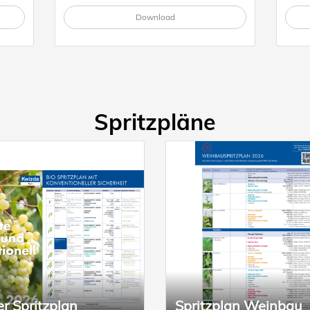
Download
Spritzpläne
r Spritzplan
Spritzplan Weinbau