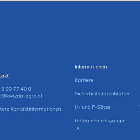
Informationen
takt
Karriere
 5 99 77 40 0
Sicherheitsdatenblätter
o@kwizda-agro.at
H- und P-Sätze
tere Kontaktinformationen
Unternehmensgruppe