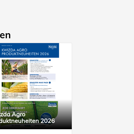
gen
zda Agro
duktneuheiten 2026