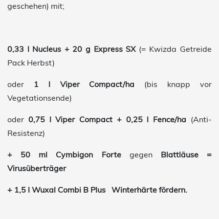
geschehen) mit;
0,33 l Nucleus + 20 g Express SX
(= Kwizda Getreide
Pack Herbst)
oder
1 l Viper Compact/ha
(bis knapp vor
Vegetationsende)
oder
0,75 l Viper Compact + 0,25 l Fence/ha
(Anti-
Resistenz)
+ 50 ml Cymbigon Forte
gegen
Blattläuse =
Virusüberträger
+ 1,5 l Wuxal Combi B Plus
Winterhärte fördern.