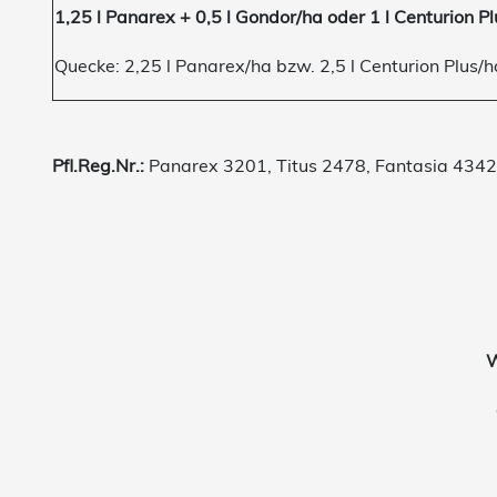
1,25 l Panarex + 0,5 l Gondor/ha oder 1 l Centurion P
Quecke: 2,25 l Panarex/ha bzw. 2,5 l Centurion Plus/h
Pfl.Reg.Nr.:
Panarex 3201, Titus 2478, Fantasia 4342,
W