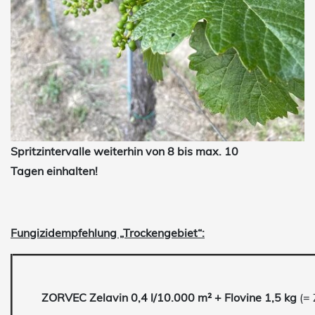
Spritzintervalle weiterhin von
8 bis max. 10
Tagen
einhalten!
Fungizidempfehlung „Trockengebiet“:
ZORVEC Zelavin 0,4 l/10.000 m² + Flovine 1,5 kg
(=