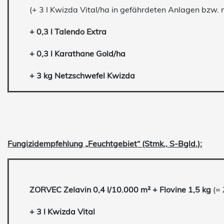
(+ 3 l Kwizda Vital/ha in gefährdeten Anlagen bzw
+ 0,3 l Talendo Extra
+ 0,3 l Karathane Gold/ha
+ 3 kg Netzschwefel Kwizda
Fungizidempfehlung „Feuchtgebiet“ (Stmk., S-Bgld.):
ZORVEC Zelavin 0,4 l/10.000 m² + Flovine 1,5 kg
(=
+ 3 l Kwizda Vital