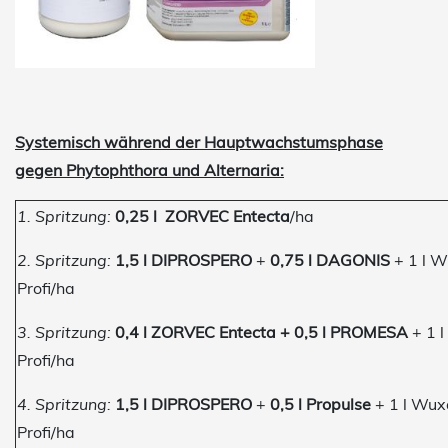
Systemisch während der Hauptwachstumsphase
gegen Phytophthora und Alternaria:
1. Spritzung:
0,25 l
ZORVEC Entecta
/ha
2. Spritzung:
1,5 l DIPROSPERO
+
0,75 l DAGONIS
+ 1 l W
Profi/ha
3. Spritzung:
0,4 l ZORVEC Entecta + 0,5 l PROMESA
+ 1 
Profi/ha
4. Spritzung:
1,5 l DIPROSPERO
+
0,5 l Propulse
+ 1 l Wux
Profi/ha