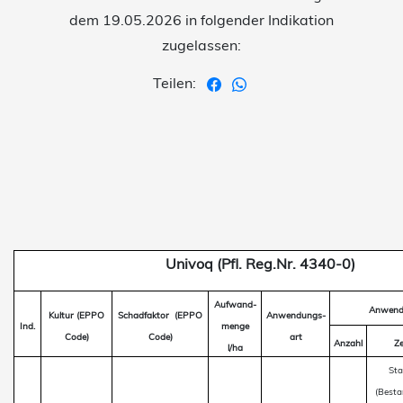
dem 19.05.2026 in folgender Indikation
zugelassen:
Teilen:
Univoq (Pfl. Reg.Nr. 4340-0)
Aufwand-
Anwend
Kultur (EPPO
Schadfaktor
(EPPO
Anwendungs-
Ind.
menge
Code)
Code)
art
Anzahl
Ze
l/ha
Sta
(Besta