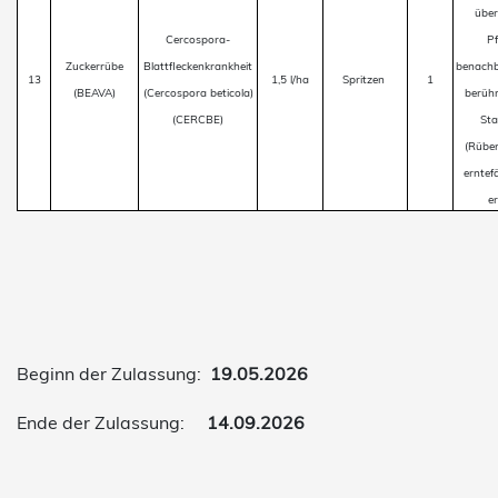
über
Cercospora-
P
Zuckerrübe
Blattfleckenkrankheit
benachb
13
1,5 l/ha
Spritzen
1
(BEAVA)
(
Cercospora beticola
)
berühr
(CERCBE)
Sta
(Rübe
erntef
er
Beginn der Zulassung:
19.05.2026
Ende der Zulassung:
14.09.2026