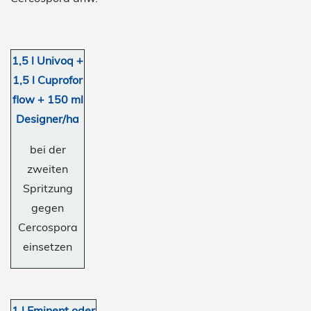
1,5 l Univoq +
1,5 l Cuprofor
flow + 150 ml
Designer/ha
bei der
zweiten
Spritzung
gegen
Cercospora
einsetzen
1 l Eminent oder