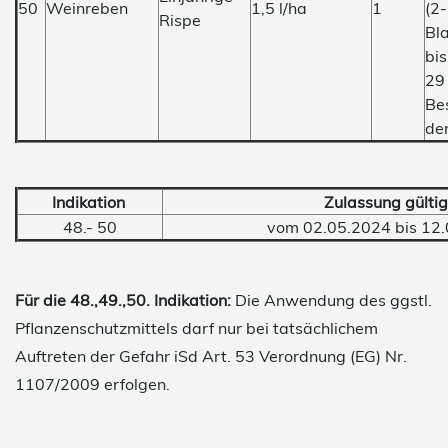
50
Weinreben
1,5 l/ha
1
(2-
Rispe
Bl
bi
29
Be
de
Indikation
Zulassung gülti
48.- 50
vom 02.05.2024 bis 12
Für die 48.,49.,50. Indikation:
Die Anwendung des ggstl.
Pflanzenschutzmittels darf nur bei tatsächlichem
Auftreten der Gefahr iSd Art. 53 Verordnung (EG) Nr.
1107/2009 erfolgen.