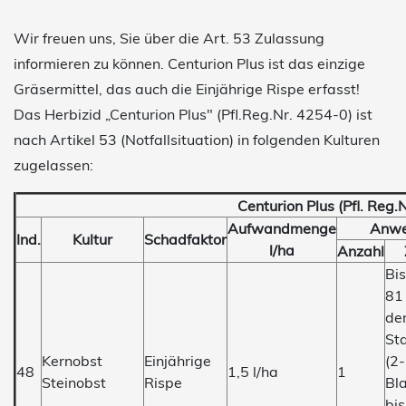
Wir freuen uns, Sie über die Art. 53 Zulassung
informieren zu können. Centurion Plus ist das einzige
Gräsermittel, das auch die Einjährige Rispe erfasst!
Das Herbizid „Centurion Plus" (Pfl.Reg.Nr. 4254-0) ist
nach Artikel 53 (Notfallsituation) in folgenden Kulturen
zugelassen:
Centurion Plus (Pfl. Reg.
Aufwandmenge
Anwe
Ind.
Kultur
Schadfaktor
l/ha
Anzahl
Bi
81
der
St
Kernobst
Einjährige
(2-
48
1,5 l/ha
1
Steinobst
Rispe
Bl
bi