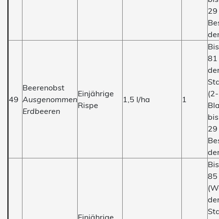
29
Be
de
Bi
81
der
St
Beerenobst
Einjährige
(2-
49
Ausgenommen
1,5 l/ha
1
Rispe
Bl
Erdbeeren
bi
29
Be
de
Bi
85
(W
der
St
Einjährige