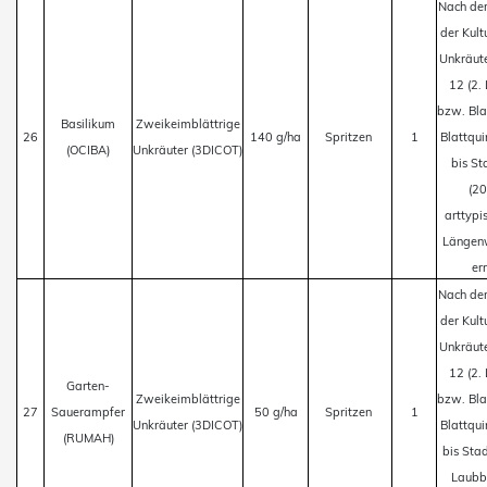
Nach de
der Kult
Unkräut
12 (2.
bzw. Bla
Basilikum
Zweikeimblättrige
26
140 g/ha
Spritzen
1
Blattquir
(OCIBA)
Unkräuter (3DICOT)
bis S
(2
arttypi
Längen
err
Nach de
der Kult
Unkräut
12 (2.
Garten-
Zweikeimblättrige
bzw. Bla
27
Sauerampfer
50 g/ha
Spritzen
1
Unkräuter (3DICOT)
Blattquir
(RUMAH)
bis Sta
Laubb