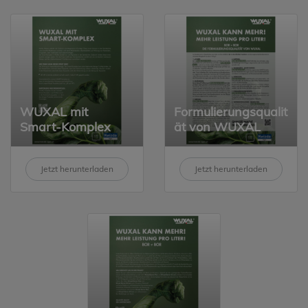
WUXAL mit
Formulierungsqualit
Smart‑Komplex
ät von WUXAL
Jetzt herunterladen
Jetzt herunterladen