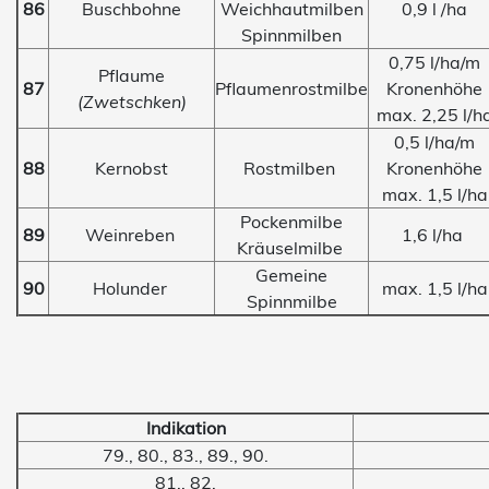
86
Buschbohne
Weichhautmilben
0,9 l /ha
Spinnmilben
0,75 l/ha/m
Pflaume
87
Pflaumenrostmilbe
Kronenhöhe
(Zwetschken)
max. 2,25 l/h
0,5 l/ha/m
88
Kernobst
Rostmilben
Kronenhöhe
max. 1,5 l/ha
Pockenmilbe
89
Weinreben
1,6 l/ha
Kräuselmilbe
Gemeine
90
Holunder
max. 1,5 l/ha
Spinnmilbe
Indikation
79., 80., 83., 89., 90.
81., 82.