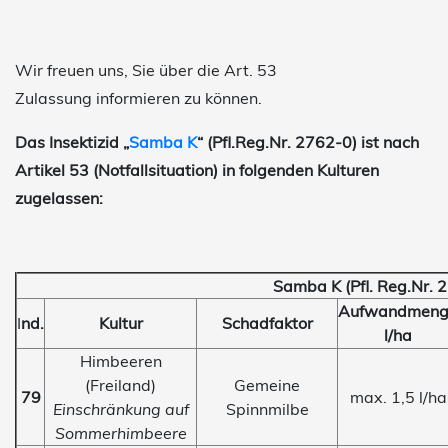
Wir freuen uns, Sie über die Art. 53
Zulassung informieren zu können.
Das Insektizid
„
Samba K
“
(Pfl.Reg.Nr. 2762-0) ist nach
Artikel 53 (Notfallsituation) in folgenden Kulturen
zugelassen:
Samba K (Pfl. Reg.Nr. 
Aufwandmeng
I
nd.
Kultur
Schadfaktor
l/ha
Himbeeren
(Freiland)
Gemeine
79
max. 1,5 l/ha
Einschränkung auf
Spinnmilbe
Sommerhimbeere